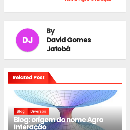
de
Post
By
David Gomes
Jatobá
Related Post
Blog
Diversos
Blog: origem do nome Agro
Interação