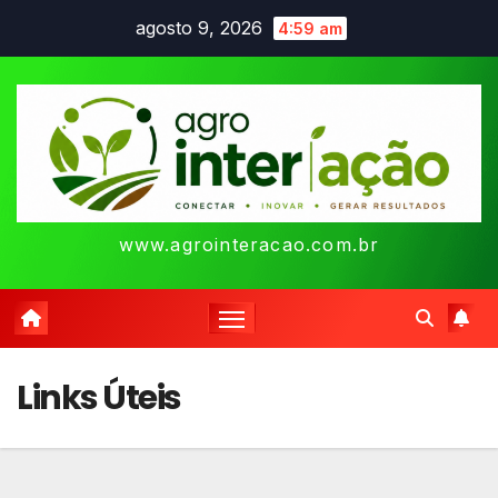
Skip
agosto 9, 2026
4:59 am
to
content
www.agrointeracao.com.br
Links Úteis