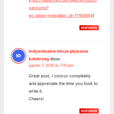
(
http://pasarinko.zeroweb.kr/bbs/b
oard.php?
bo_table=notice&wr_id=11185864
)
RESPONDER
indywidualne lekcje pływania
kołobrzeg
disse:
agosto 7, 2026 às 7:05 pm
Great post, I concur completely
and appreciate the time you took to
write it.
Cheers!
RESPONDER