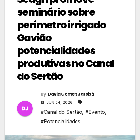
seminário sobre
perímetro irrigado
Gavião
potencialidades
produtivas no Canal
do Sertão
By
David Gomes Jatobá
JUN 24, 2026
#Canal do Sertão
,
#Evento
,
#Potencialidades