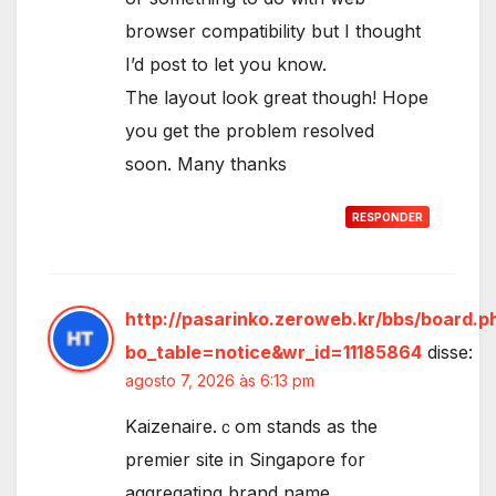
browser compatibility but I thought
I’d post to let you know.
The layout look great though! Hope
you get the problem resolved
soon. Many thanks
RESPONDER
http://pasarinko.zeroweb.kr/bbs/board.p
bo_table=notice&wr_id=11185864
disse:
agosto 7, 2026 às 6:13 pm
Kaizenaire.ｃom stands as the
premier site in Singapore f᧐r
aggregating brand name