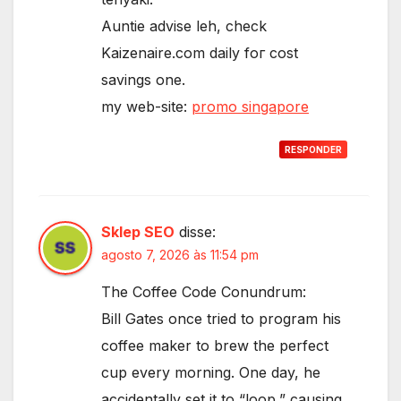
Auntie advise leh, check
Kaizenaire.ϲom daily foг cost
savings one.
my web-site:
promo singapore
RESPONDER
Sklep SEO
disse:
agosto 7, 2026 às 11:54 pm
The Coffee Code Conundrum:
Bill Gates once tried to program his
coffee maker to brew the perfect
cup every morning. One day, he
accidentally set it to “loop,” causing