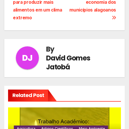
de
para produzir mais
economia dos
Post
alimentos em um clima
municípios alagoanos
extremo
By
David Gomes
Jatobá
Related Post
Agricultura
Artigos Científicos
Meio Ambiente