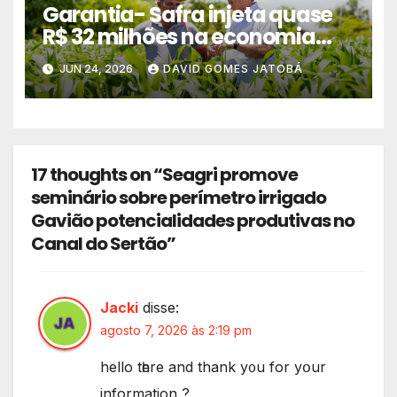
Garantia- Safra injeta quase
R$ 32 milhões na economia
dos municípios alagoanos
JUN 24, 2026
DAVID GOMES JATOBÁ
17 thoughts on “Seagri promove
seminário sobre perímetro irrigado
Gavião potencialidades produtivas no
Canal do Sertão”
Jacki
disse:
agosto 7, 2026 às 2:19 pm
hеllo tһere and thank y᧐u for yօur
information ?