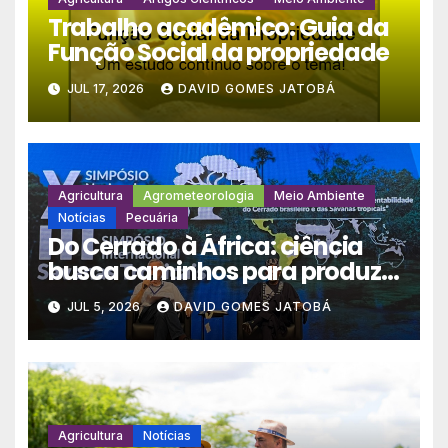
Trabalho acadêmico: Guia da
Função Social da propriedade
JUL 17, 2026
DAVID GOMES JATOBÁ
Agricultura
Agrometeorologia
Meio Ambiente
Notícias
Pecuária
Do Cerrado à África: ciência
busca caminhos para produzir
mais alimentos em um clima
JUL 5, 2026
DAVID GOMES JATOBÁ
extremo
Agricultura
Notícias